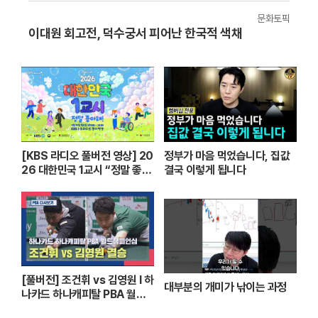
문화토픽
이대원 회고전, 덕수궁서 피어난 한국적 색채
[KBS 라디오 풀버전 영상] 20
정부가 마음 먹었습니다, 집값
26 대한민국 1교시 “정말 좋아
결국 이렇게 됩니다
해!”ㅣKBS 260420 방송
[풀버전] 조건휘 vs 김영원 I 하
대부분의 개미가 낚이는 과정
나카드 하나캐피탈 PBA 월드
챔피언십 결승 I 2026.03.15