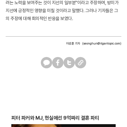
려는 노력을 보여주는 것이 지선의 일부분"이라고 주장하며, 방미가
지선에 긍정적인 영향을 미칠 것이라고 말했다. 그러나 기자들은 그
의 주장에 대해 회의적인 반응을 보였다.
이성훈 기자
(seonghun@ilgantopic.com)
카
페
트
U
카
이
위
R
오
스
터
L
톡
북
복
사
피터 파커와 MJ, 현실에선 9억짜리 결혼 파티