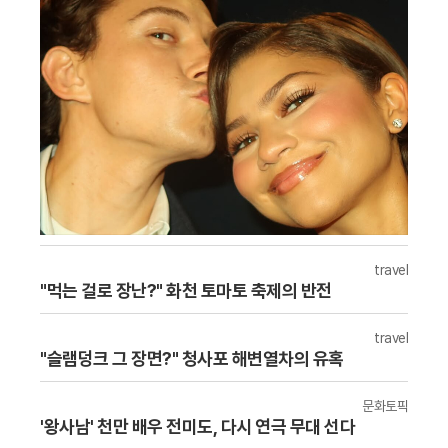
travel
"먹는 걸로 장난?" 화천 토마토 축제의 반전
travel
"슬램덩크 그 장면?" 청사포 해변열차의 유혹
문화토픽
'왕사남' 천만 배우 전미도, 다시 연극 무대 선다