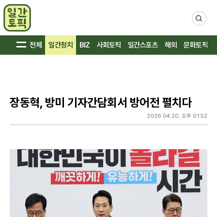
검
색
전체
일간정치
BIZ
사회토픽
일간스포츠
해외
문화토픽
장동혁, 방미 기자간담회서 방어전 펼치다
2026.04.20. 오후 01:52