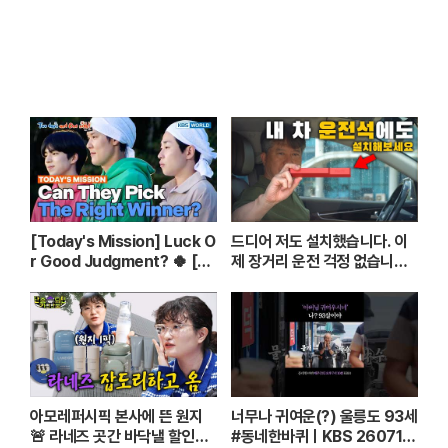
방송
[Today's Mission] Luck O
드디어 저도 설치했습니다. 이
r Good Judgment? 🍀 [T
제 장거리 운전 걱정 없습니다.
wo Days & One Night - Ep.
( 스텝핏 DIY ) [ 차업차득 ]
182] | KBS WORLD TV
아모레퍼시픽 본사에 뜬 원지
너무나 귀여운(?) 울릉도 93세
🚨 라네즈 곳간 바닥낼 할인율
#동네한바퀴ㅣKBS 260711