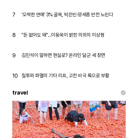
7
'오싹한 연애' 3% 굴욕, 박은빈·양세종 반전 노린다
8
"돈 없어도 돼"…이동욱이 밝힌 의외의 이상형
9
김민석이 말하면 현실로? 온라인 달군 세 장면
10
질투와 파멸의 기타 리프, 고전 비극 록으로 부활
travel