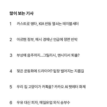
로 🐶큰구매 가자ㅏㅏㅏ [단종
방송
되면 가만안둠 EP.2]
많이 보는 기사
1
카스트로 맹타, KIA 반등 열쇠는 테이블세터
2
아르헨 정부, 메시 경제난 언급에 정면 반박
3
부상에 음주까지…그릴리시, 맨시티서 퇴출?
4
젖은 운동화에 드라이어? 밑창 벌어지는 지름길
5
우리 집 고양이가 카톡을? 카카오 AI 펫레터 화제
6
우유 대신 피자, 매일유업 외식 승부수