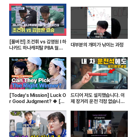
해!”ㅣKBS 260420 방송
[풀버전] 조건휘 vs 김영원 I 하
대부분의 개미가 낚이는 과정
나카드 하나캐피탈 PBA 월드
챔피언십 결승 I 2026.03.15
방송
[Today's Mission] Luck O
드디어 저도 설치했습니다. 이
r Good Judgment? 🍀 [T
제 장거리 운전 걱정 없습니다.
wo Days & One Night - Ep.
( 스텝핏 DIY ) [ 차업차득 ]
182] | KBS WORLD TV