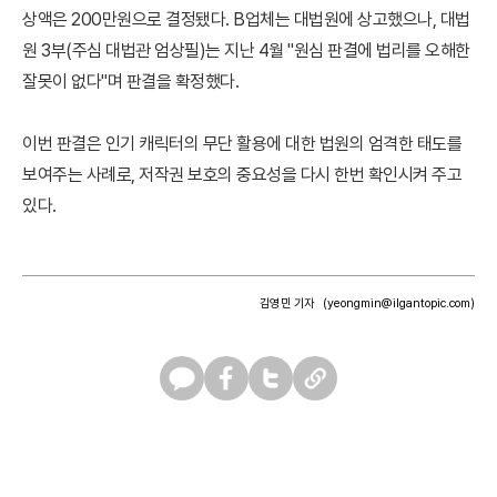
상액은 200만원으로 결정됐다. B업체는 대법원에 상고했으나, 대법
원 3부(주심 대법관 엄상필)는 지난 4월 "원심 판결에 법리를 오해한
잘못이 없다"며 판결을 확정했다.
이번 판결은 인기 캐릭터의 무단 활용에 대한 법원의 엄격한 태도를
보여주는 사례로, 저작권 보호의 중요성을 다시 한번 확인시켜 주고
있다.
김영민 기자
(yeongmin@ilgantopic.com)
카
페
트
U
카
이
위
R
오
스
터
L
톡
북
복
사