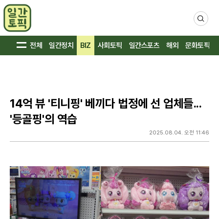
검
색
전체
일간정치
BIZ
사회토픽
일간스포츠
해외
문화토픽
14억 뷰 '티니핑' 베끼다 법정에 선 업체들...
'등골핑'의 역습
2025.08.04. 오전 11:46