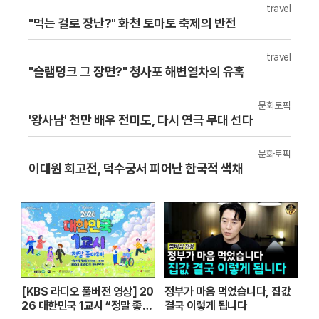
travel
"먹는 걸로 장난?" 화천 토마토 축제의 반전
travel
"슬램덩크 그 장면?" 청사포 해변열차의 유혹
문화토픽
'왕사남' 천만 배우 전미도, 다시 연극 무대 선다
문화토픽
이대원 회고전, 덕수궁서 피어난 한국적 색채
[KBS 라디오 풀버전 영상] 20
정부가 마음 먹었습니다, 집값
26 대한민국 1교시 “정말 좋아
결국 이렇게 됩니다