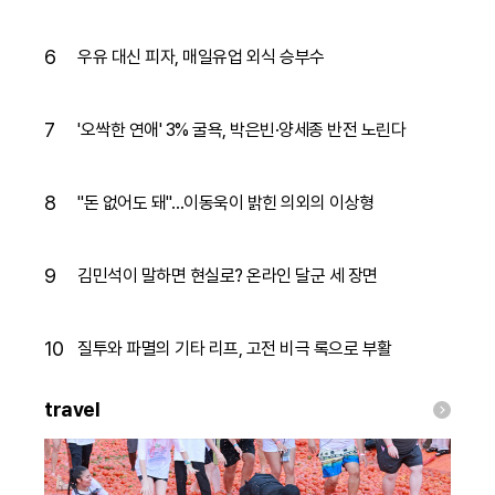
6
우유 대신 피자, 매일유업 외식 승부수
7
'오싹한 연애' 3% 굴욕, 박은빈·양세종 반전 노린다
8
"돈 없어도 돼"…이동욱이 밝힌 의외의 이상형
9
김민석이 말하면 현실로? 온라인 달군 세 장면
10
질투와 파멸의 기타 리프, 고전 비극 록으로 부활
travel