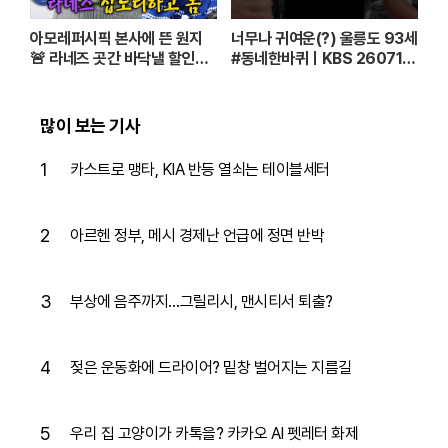
아모레퍼시픽 본사에 뜬 원지
너무나 귀여운(?) 울릉도 93세
🚨 라네즈 곳간 바닥낼 할인율
#동네한바퀴ㅣKBS 260711
로 🐶큰구매 가자ㅏㅏㅏ [단종
방송
되면 가만안둠 EP.2]
많이 보는 기사
1
카스트로 맹타, KIA 반등 열쇠는 테이블세터
2
아르헨 정부, 메시 경제난 언급에 정면 반박
3
부상에 음주까지…그릴리시, 맨시티서 퇴출?
4
젖은 운동화에 드라이어? 밑창 벌어지는 지름길
5
우리 집 고양이가 카톡을? 카카오 AI 펫레터 화제