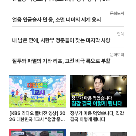
문화토픽
얼음 연금술사 던 응, 소멸 너머의 세계 응시
연예
내 남은 연애, 시한부 청춘들이 찾는 마지막 사랑
문화토픽
질투와 파멸의 기타 리프, 고전 비극 록으로 부활
[KBS 라디오 풀버전 영상] 20
정부가 마음 먹었습니다, 집값
26 대한민국 1교시 “정말 좋아
결국 이렇게 됩니다
해!”ㅣKBS 260420 방송