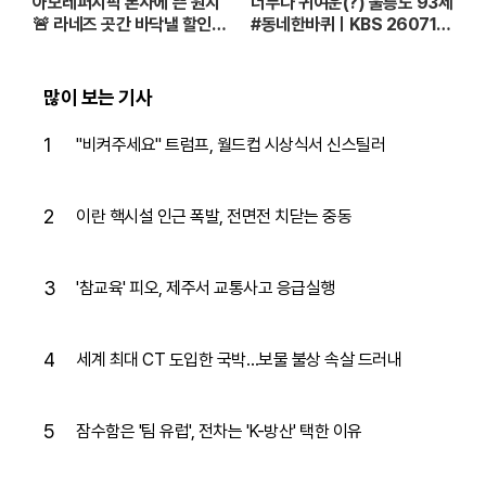
아모레퍼시픽 본사에 뜬 원지
너무나 귀여운(?) 울릉도 93세
🚨 라네즈 곳간 바닥낼 할인율
#동네한바퀴ㅣKBS 260711
로 🐶큰구매 가자ㅏㅏㅏ [단종
방송
되면 가만안둠 EP.2]
많이 보는 기사
1
"비켜주세요" 트럼프, 월드컵 시상식서 신스틸러
2
이란 핵시설 인근 폭발, 전면전 치닫는 중동
3
'참교육' 피오, 제주서 교통사고 응급실행
4
세계 최대 CT 도입한 국박…보물 불상 속살 드러내
5
잠수함은 '팀 유럽', 전차는 'K-방산' 택한 이유