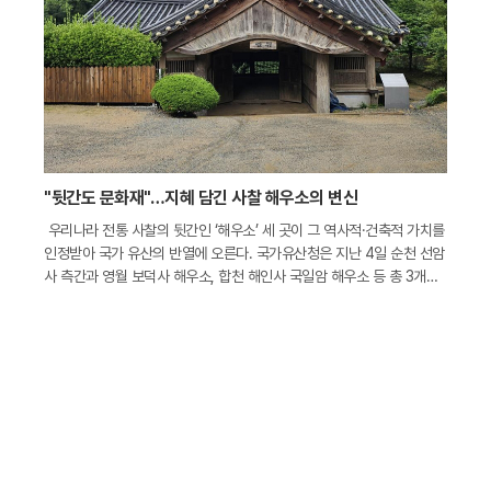
"뒷간도 문화재"…지혜 담긴 사찰 해우소의 변신
우리나라 전통 사찰의 뒷간인 ‘해우소’ 세 곳이 그 역사적·건축적 가치를
인정받아 국가 유산의 반열에 오른다. 국가유산청은 지난 4일 순천 선암
사 측간과 영월 보덕사 해우소, 합천 해인사 국일암 해우소 등 총 3개소
를 국가민속문화유산으로 지정 예고한다고 밝혔다. 해우소는 단순히 생
리 현상을 해결하는 장소를 넘어