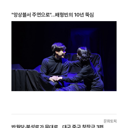
"앙상블서 주연으로"…배형빈의 10년 뚝심
문화토픽
반월당·북성로가 무대로…대구 중구 창작극 3편