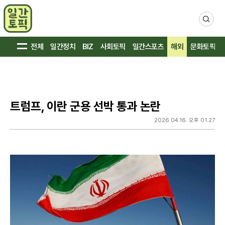
검
색
전체
일간정치
BIZ
사회토픽
일간스포츠
해외
문화토픽
트럼프, 이란 군용 선박 통과 논란
2026.04.16. 오후 01:27