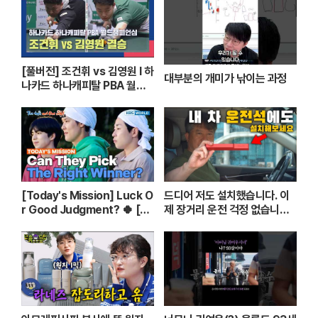
[풀버전] 조건휘 vs 김영원 I 하
대부분의 개미가 낚이는 과정
나카드 하나캐피탈 PBA 월드
챔피언십 결승 I 2026.03.15
방송
[Today's Mission] Luck O
드디어 저도 설치했습니다. 이
r Good Judgment? 🍀 [T
제 장거리 운전 걱정 없습니다.
wo Days & One Night - Ep.
( 스텝핏 DIY ) [ 차업차득 ]
182] | KBS WORLD TV