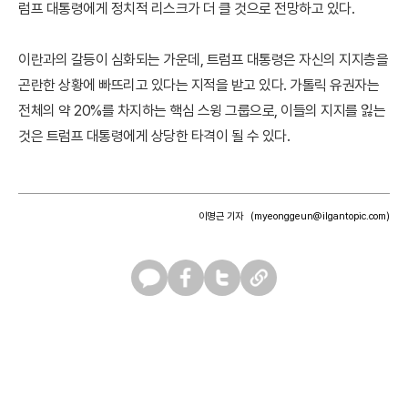
럼프 대통령에게 정치적 리스크가 더 클 것으로 전망하고 있다.
이란과의 갈등이 심화되는 가운데, 트럼프 대통령은 자신의 지지층을
곤란한 상황에 빠뜨리고 있다는 지적을 받고 있다. 가톨릭 유권자는
전체의 약 20%를 차지하는 핵심 스윙 그룹으로, 이들의 지지를 잃는
것은 트럼프 대통령에게 상당한 타격이 될 수 있다.
이명근 기자
(myeonggeun@ilgantopic.com)
카
페
트
U
카
이
위
R
오
스
터
L
톡
북
복
사