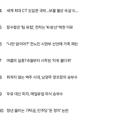
4
세계 최대 CT 도입한 국박…보물 불상 속살 드러
내
5
잠수함은 '팀 유럽', 전차는 'K-방산' 택한 이유
6
"나만 암이야?" 전노민 시한부 선언에 가족 파탄
7
여름의 실종? 6월부터 시작된 '지옥 불더위'
8
취하지 않는 맥주 시대, 남양주 양조장의 승부수
9
우유 대신 피자, 매일유업 외식 승부수
10
청년 울리는 기탁금, 민주당 '돈 정치' 논란