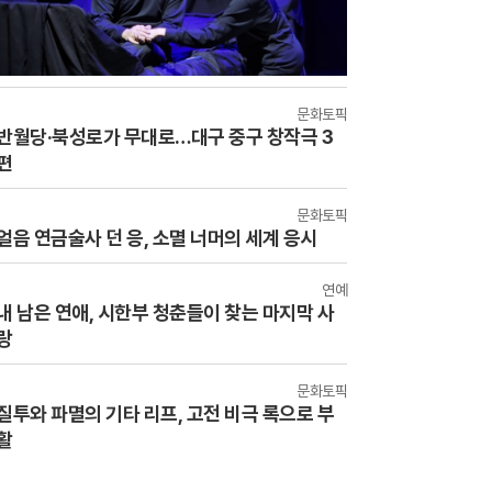
문화토픽
반월당·북성로가 무대로…대구 중구 창작극 3
편
문화토픽
얼음 연금술사 던 응, 소멸 너머의 세계 응시
연예
내 남은 연애, 시한부 청춘들이 찾는 마지막 사
랑
문화토픽
질투와 파멸의 기타 리프, 고전 비극 록으로 부
활