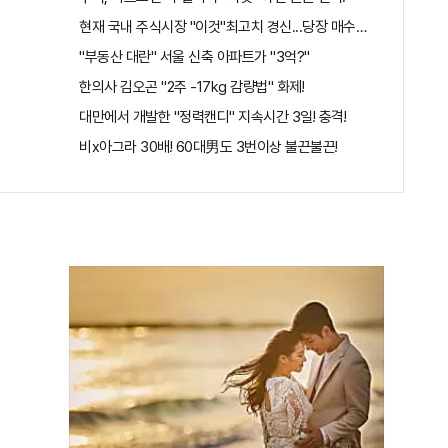
현재 국내 주식시장 "이것"최고치 경신...당장 매수해라!!
격!
"부동산 대란" 서울 신축 아파트가 "3억?"
한의사 김오곤 "2주 -17kg 감량법" 화제!
..헉!
대만에서 개발한 "정력캔디" 지속시간 3일! 충격!
비x아그라 30배! 60대男도 3번이상 불끈불끈!