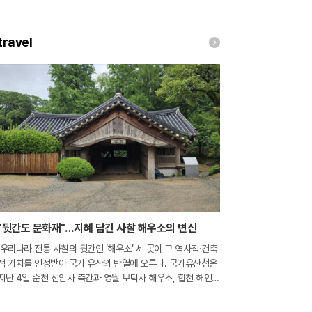
travel
"뒷간도 문화재"…지혜 담긴 사찰 해우소의 변신
우리나라 전통 사찰의 뒷간인 ‘해우소’ 세 곳이 그 역사적·건축
적 가치를 인정받아 국가 유산의 반열에 오른다. 국가유산청은
지난 4일 순천 선암사 측간과 영월 보덕사 해우소, 합천 해인사
국일암 해우소 등 총 3개소를 국가민속문화유산으로 지정 예고
한다고 밝혔다. 해우소는 단순히 생리 현상을 해결하는 장소를