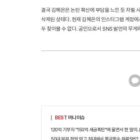
결국 김혜은은 논란 확산에 부담을 느낀 듯 자필 
삭제된 상태다. 현재 김혜은의 인스타그램 계정에서
두 찾아볼 수 없다. 공인으로서 SNS 발언의 무게
카
카
오
톡
BEST
머니이슈
120억 기부자 "150억 세금폭탄"에 울면서 한 말이..
50대 부부 한알 먹고 침대에서 평균횟수 하루5번?