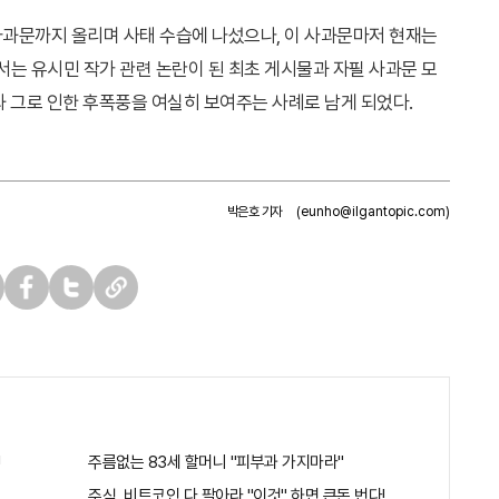
사과문까지 올리며 사태 수습에 나섰으나, 이 사과문마저 현재는
는 유시민 작가 관련 논란이 된 최초 게시물과 자필 사과문 모
와 그로 인한 후폭풍을 여실히 보여주는 사례로 남게 되었다.
박은호 기자
(eunho@ilgantopic.com)
페
트
U
이
위
R
스
터
L
북
복
사
!
주름없는 83세 할머니 "피부과 가지마라"
주식, 비트코인 다 팔아라 "이것" 하면 큰돈 번다!