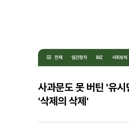
전체
일간정치
BIZ
사회토픽
사과문도 못 버틴 '유시민
'삭제의 삭제'