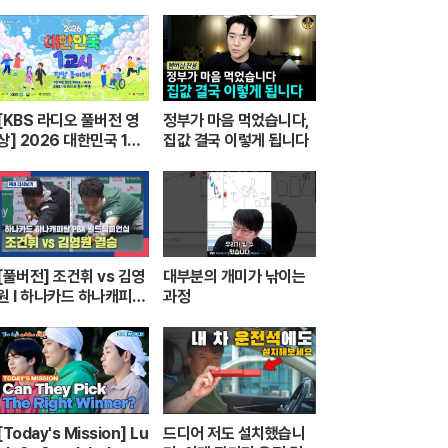
[KBS 라디오 풀버전 영
정부가 마음 먹었습니다,
상] 2026 대한민국 1교
집값 결국 이렇게 됩니다
시 “정말 좋아해!”ㅣKBS
260420 방송
풀버전] 조건휘 vs 김영
대부분의 개미가 낚이는
원 I 하나카드 하나캐피탈
과정
PBA 월드챔피언십 결승 I
2026.03.15 방송
[Today's Mission] Lu
드디어 저도 설치했습니