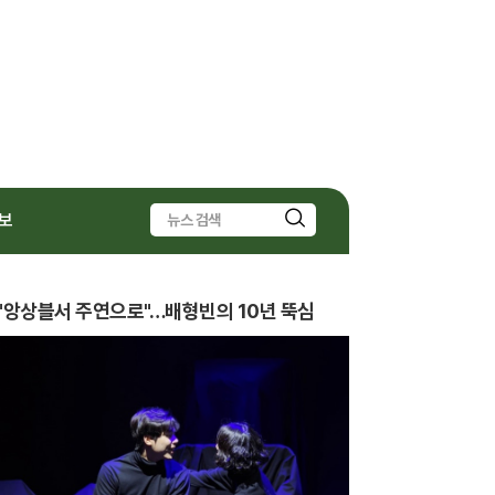
보
검
색
"앙상블서 주연으로"…배형빈의 10년 뚝심