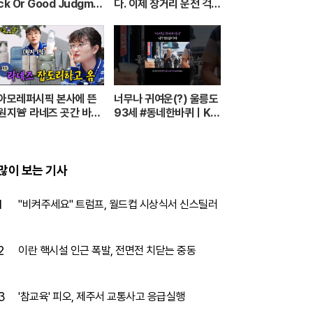
ck Or Good Judgme
다. 이제 장거리 운전 걱정
nt? 🍀 [Two Days &
없습니다. ( 스텝핏 DIY )
One Night - Ep.182] |
[ 차업차득 ]
KBS WORLD TV
아모레퍼시픽 본사에 뜬
너무나 귀여운(?) 울릉도
원지🚨 라네즈 곳간 바닥
93세 #동네한바퀴ㅣKB
낼 할인율로 🐶큰구매 가
S 260711 방송
자ㅏㅏㅏ [단종되면 가만
안둠 EP.2]
많이 보는 기사
1
"비켜주세요" 트럼프, 월드컵 시상식서 신스틸러
2
이란 핵시설 인근 폭발, 전면전 치닫는 중동
3
'참교육' 피오, 제주서 교통사고 응급실행