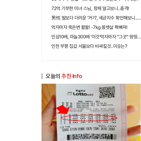
72억 기부한 미녀 스님, 정체 알고보니..충격!
男性 발보다 더러운 '거기', 세균지수 확인해보니..충
먹자마자 묵은변 콸콸! -7kg 똥뱃살 쫙빠져!
인삼10배, 마늘300배 '이것'먹자마자 "그곳" 땅땅해져
인천 부평 집값 서울보다 비싸질것..이유는?
오늘의
추천 Info